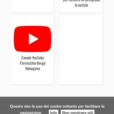
le notizie
Canale YouTube
Parrocchia Borgo
Valsugana
Questo sito fa uso dei cookie soltanto per facilitare la
© 2026 Diocesi di Trento Pieve di S. Maria Nascente Borgo
navigazione
Info
Non mostrare più